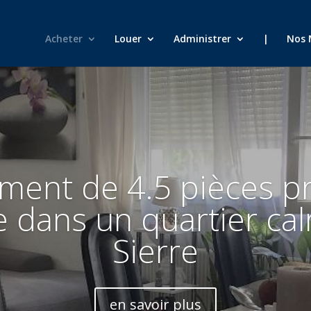
Acheter
Louer
Administrer
|
Nos 
ment de 4.5 pièces p
e dans un quartier ca
Sierre
en savoir plus