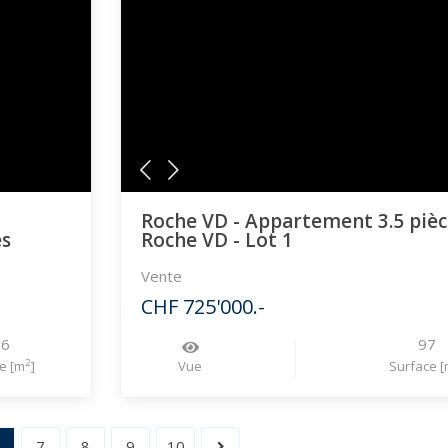
Roche VD - Appartement 3.5 pièc
es
Roche VD - Lot 1
Vente
CHF 725'000.-
96
97
2
e [m
]
Vue
Surface [
6
7
8
9
10