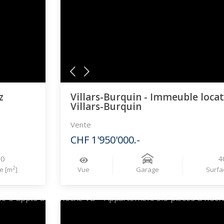
z
Villars-Burquin - Immeuble locat
Villars-Burquin
Vente
CHF 1'950'000.-
80
4
2
e [m
]
Vue
Garage
Surfa