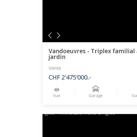
Vandoeuvres - Triplex familial
jardin
Vente
CHF 2'475'000.-
Vue
Garage
Su