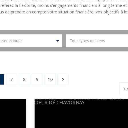
référez la flexibilité, moins d’engagements financiers à long terme et
ous de prendre en compte votre situation financière, vos objectifs à 
eter et louer
Tous types de biens
6
7
8
9
10