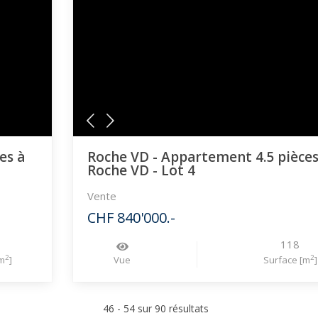
es à
Roche VD - Appartement 4.5 pièces
Roche VD - Lot 4
Vente
CHF 840'000.-
118
2
2
m
]
Vue
Surface [m
]
46 - 54 sur 90 résultats