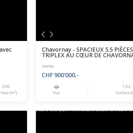
 avec
Chavornay - SPACIEUX 5.5 PIÈCE
TRIPLEX AU CŒUR DE CHAVORN
Vente
CHF 900'000.-
230
122
2
rface [m
]
Vue
Surface [