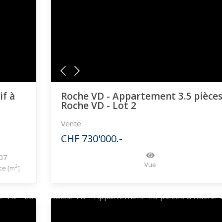
if à
Roche VD - Appartement 3.5 pièces
Roche VD - Lot 2
Vente
CHF 730'000.-
07
Vue
2
ce [m
]