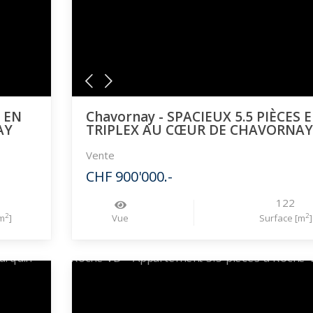
S EN
Chavornay - SPACIEUX 5.5 PIÈCES 
AY
TRIPLEX AU CŒUR DE CHAVORNA
Vente
CHF 900'000.-
122
2
2
m
]
Vue
Surface [m
]