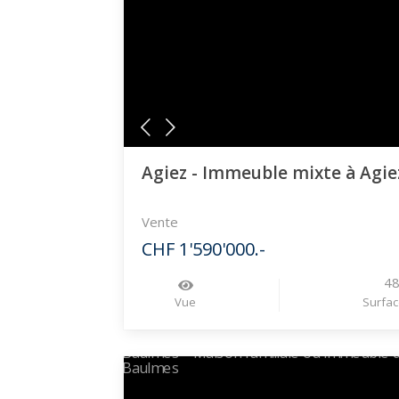
Agiez - Immeuble mixte à Agie
Vente
CHF 1'590'000.-
4
Vue
Surfac