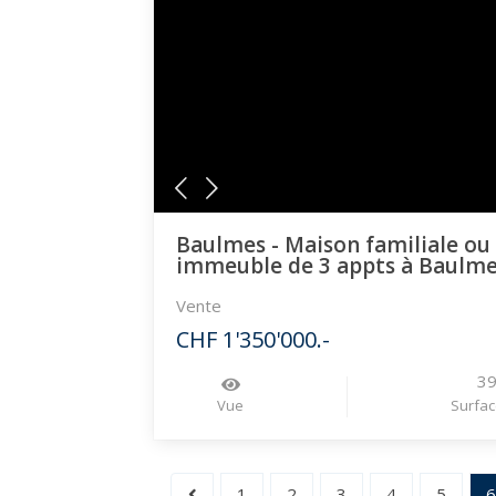
Baulmes - Maison familiale ou
immeuble de 3 appts à Baulm
Vente
CHF 1'350'000.-
3
Vue
Surfac
1
2
3
4
5