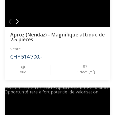
Aproz (Nendaz) - Magnifique attique de
2.5 pièces
Vente
CHF 514'700.-
97
2
Vue
Surface [m
]