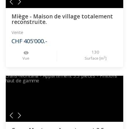
Miège - Maison de village totalement
reconstruite.
Vente
CHF 405'000.-
130
2
Vue
Surface [m
]