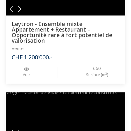
Leytron - Ensemble mixte
Appartement + Restaurant –
Opportunité rare à fort potentiel de
valorisation
Vente
CHF 1'200'000.-
660
2
Vue
Surface [m
]