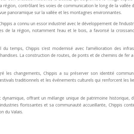
a région, contrôlant les voies de communication le long de la vallée d
e vue panoramique sur la vallée et les montagnes environnantes.
Chippis a connu un essor industriel avec le développement de l’industri
elles de la région, notamment l’eau et le bois, a favorisé la croiss
l du temps, Chippis s’est modernisé avec l’amélioration des infrastr
ndises. La construction de routes, de ponts et de chemins de fer a r
ré les changements, Chippis a su préserver son identité communaut
estivals traditionnels et les événements culturels qui renforcent les li
e et dynamique, offrant un mélange unique de patrimoine historique, 
dustries florissantes et sa communauté accueillante, Chippis continu
on du Valais.