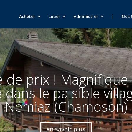
Acheter
Louer
Administrer
|
Nos 
 de prix ! Magnifique
é dans le paisible villa
Némiaz (Chamoson)
en savoir plus