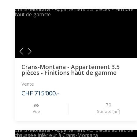
Crans-Montana - Appartement 3.5
pièces - Finitions haut de gamme
Vente
CHF 715'000.-
70
2
Vue
Surface [m
]