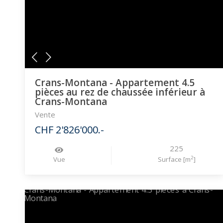
Crans-Montana - Appartement 4.5
pièces au rez de chaussée inférieur à
Crans-Montana
Vente
CHF 2'826'000.-
225
2
Vue
Surface [m
]