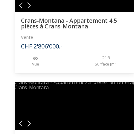
Crans-Montana - Appartement 4.5
pièces à Crans-Montana
Vente
CHF 2'806'000.-
216
2
Vue
Surface [m
]