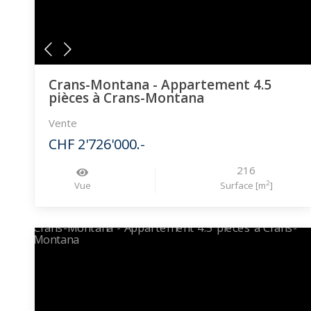
Crans-Montana - Appartement 4.5
pièces à Crans-Montana
Vente
CHF 2'726'000.-
216
2
Vue
Surface [m
]