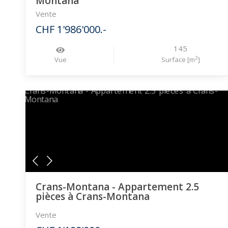
Montana
Vente
CHF 1'986'000.-
145
2
Vue
Surface [m
]
Crans-Montana - Appartement 2.5
pièces à Crans-Montana
Vente