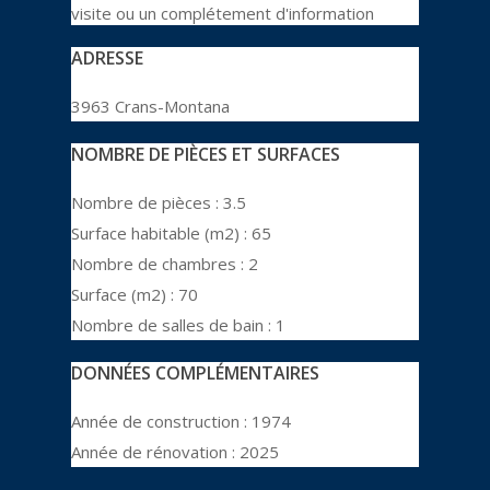
visite ou un complétement d'information
ADRESSE
3963 Crans-Montana
NOMBRE DE PIÈCES ET SURFACES
Nombre de pièces :
3.5
Surface habitable (m2) :
65
Nombre de chambres :
2
Surface (m2) :
70
Nombre de salles de bain :
1
DONNÉES COMPLÉMENTAIRES
Année de construction :
1974
Année de rénovation :
2025