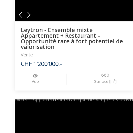
Leytron - Ensemble mixte
Appartement + Restaurant –
Opportunité rare à fort potentiel de
valorisation
Vente
CHF 1'200'000.-
660
2
Vue
Surface [m
]