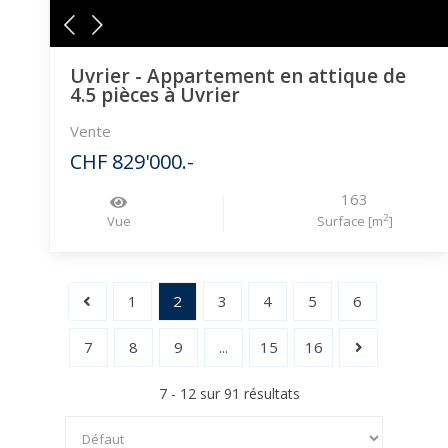
Uvrier - Appartement en attique de
4.5 pièces à Uvrier
Vente
CHF 829'000.-
163
2
Vue
Surface [m
]
1
2
3
4
5
6
7
8
9
...
15
16
7 - 12 sur 91 résultats