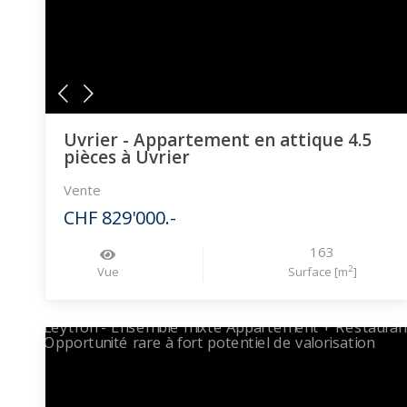
Uvrier - Appartement en attique 4.5
pièces à Uvrier
Vente
CHF 829'000.-
163
2
Vue
Surface [m
]