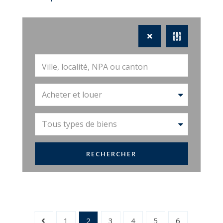
Acheter et louer
Tous types de biens
1
2
3
4
5
6