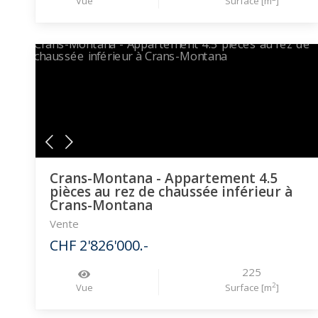
Vue
Surface [m
]
Crans-Montana - Appartement 4.5
pièces au rez de chaussée inférieur à
Crans-Montana
Vente
CHF 2'826'000.-
225
2
Vue
Surface [m
]