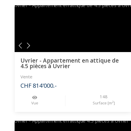
Uvrier - Appartement en attique de
4.5 pièces à Uvrier
Vente
CHF 814'000.-
148
2
Vue
Surface [m
]