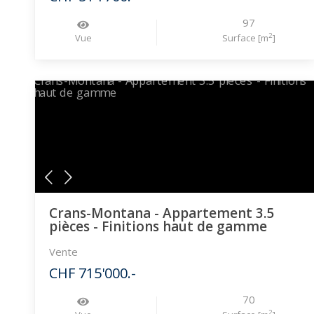
97
2
Vue
Surface [m
]
Crans-Montana - Appartement 3.5
pièces - Finitions haut de gamme
Vente
CHF 715'000.-
70
2