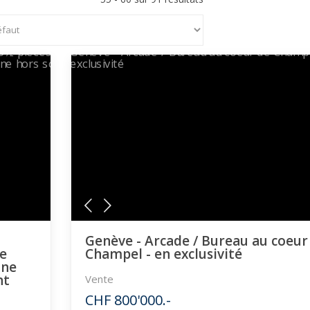
Genève - Arcade / Bureau au coeur
ue
Champel - en exclusivité
ine
nt
Vente
CHF 800'000.-