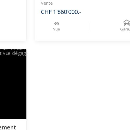
Vente
CHF 1'860'000.-
Vue
Gara
tement