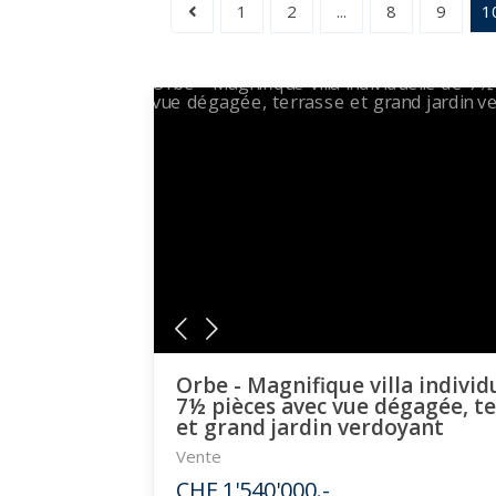
1
2
...
8
9
1
Orbe - Magnifique villa individ
7½ pièces avec vue dégagée, t
et grand jardin verdoyant
Vente
CHF 1'540'000.-