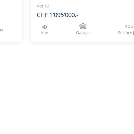
Vente
CHF 1'095'000.-
106
ge
Vue
Garage
Surface 