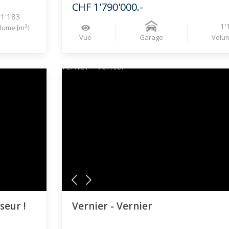
CHF 1'790'000.-
1'183
1'
3
lume [m
]
Vue
Garage
Volu
seur !
Vernier - Vernier