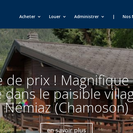
Acheter
Louer
Administrer
|
Nos 
 de prix ! Magnifique
é dans le paisible villa
Némiaz (Chamoson)
en savoir plus