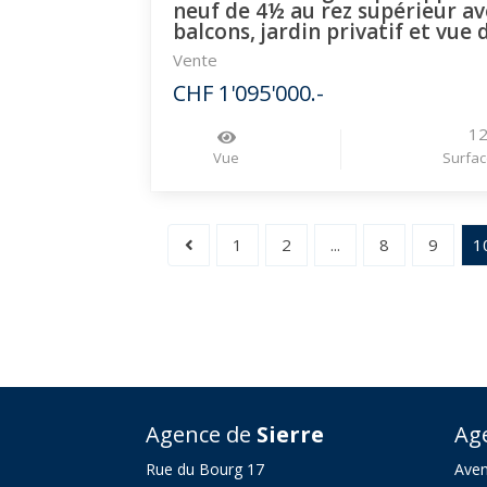
neuf de 4½ au rez supérieur av
balcons, jardin privatif et vue
Vente
CHF 1'095'000.-
1
Vue
Surfac
1
2
...
8
9
1
Agence de
Sierre
Ag
Rue du Bourg 17
Aven