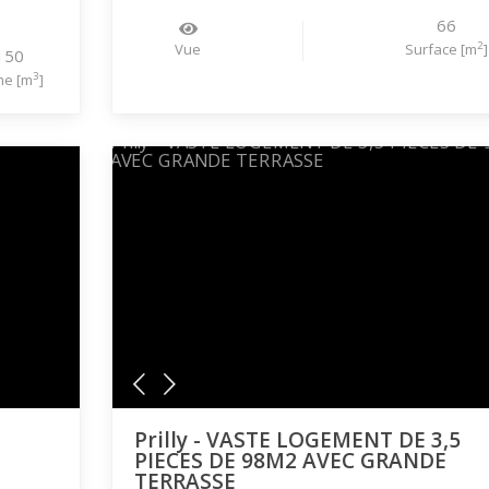
66
2
Vue
Surface [m
]
150
3
me [m
]
Prilly - VASTE LOGEMENT DE 3,5
PIECES DE 98M2 AVEC GRANDE
TERRASSE