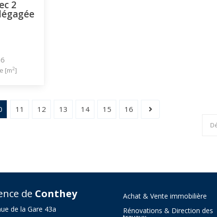
ec 2
 dégagée
26
2
e [m
]
0
11
12
13
14
15
16
ence de
Conthey
Achat & Vente immobilière
ue de la Gare 43a
Rénovations & Direction des