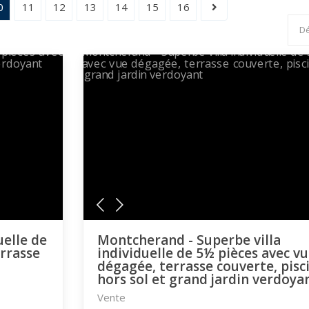
0
11
12
13
14
15
16
uelle de
Montcherand - Superbe villa
errasse
individuelle de 5½ pièces avec v
dégagée, terrasse couverte, pisc
hors sol et grand jardin verdoya
Vente