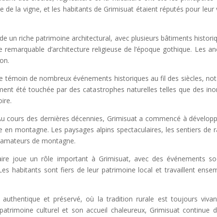
re de la vigne, et les habitants de Grimisuat étaient réputés pour leur
e un riche patrimoine architectural, avec plusieurs bâtiments historiq
le remarquable d’architecture religieuse de l’époque gothique. Les a
on.
le témoin de nombreux événements historiques au fil des siècles, not
ent été touchée par des catastrophes naturelles telles que des in
ire.
Au cours des dernières décennies, Grimisuat a commencé à développer s
en montagne. Les paysages alpins spectaculaires, les sentiers de ran
es amateurs de montagne.
e joue un rôle important à Grimisuat, avec des événements sociau
 Les habitants sont fiers de leur patrimoine local et travaillent ens
 authentique et préservé, où la tradition rurale est toujours viva
patrimoine culturel et son accueil chaleureux, Grimisuat continue d’